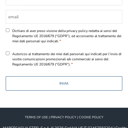
Email
*
Consenso
Dichiaro di aver preso visione della privacy policy redatta ai sensi del
Regolamento UE 2016/679 (“GDPR”), ed acconsento al trattamento dei
*
*
miei dati personali qui indicati.
Consenso
Autorizzo al trattamento dei miei dati personali qui indicati per l’invio di
vostre comunicazioni promozionali e/o commerciali ai sensi del
*
*
Regolamento UE 2016/679 (“GDPR”).
TERMS OF USE
|
PRIVACY POLICY
|
COOKIE POLICY
MARCEGAGLIA STEEL S.p.A.
© 2026
Cod.IVA UE IT 02467550204
|
Credits