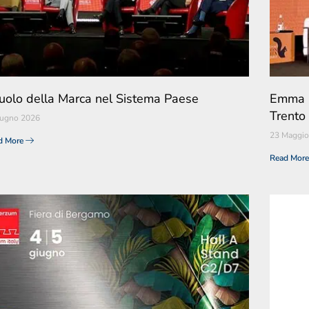
 ruolo della Marca nel Sistema Paese
Emma M
Trento
iugno 2026
23 Maggio
d More
Read Mor