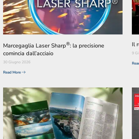
®
Il
Marcegaglia Laser Sharp
: la precisione
comincia dall’acciaio
9 G
30 Giugno 2026
Rea
Read More