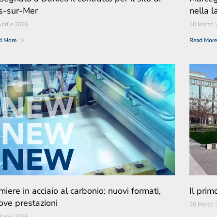
s-sur-Mer
nella 
prile 2026
30 Marzo 
d More
Read Mor
iere in acciaio al carbonio: nuovi formati,
Il prim
ove prestazioni
20 Marzo 
Marzo 2026