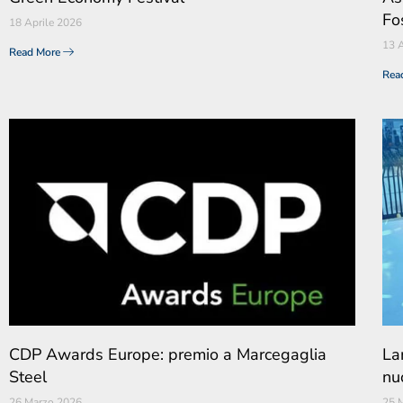
Fo
18 Aprile 2026
13 A
Read More
Rea
CDP Awards Europe: premio a Marcegaglia
Lam
Steel
nu
26 Marzo 2026
25 