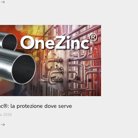
e
c®: la protezione dove serve
io 2026
e