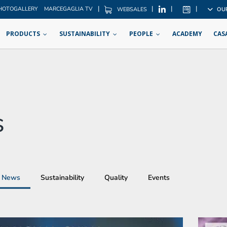
|
|
|
|
HOTOGALLERY
MARCEGAGLIA TV
OU
WEBSALES
PRODUCTS
SUSTAINABILITY
PEOPLE
ACADEMY
CAS
s
News
Sustainability
Quality
Events