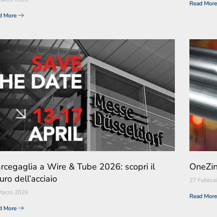
Read Mor
d More
rcegaglia a Wire & Tube 2026: scopri il
OneZin
uro dell’acciaio
27 Febbra
Marzo 2026
Read Mor
d More