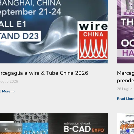
rcegaglia a wire & Tube China 2026
Marceg
prende
Luglio 2026
28 Luglio
d More
Read Mor