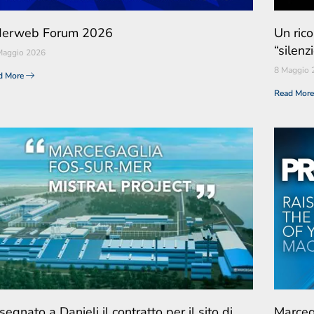
derweb Forum 2026
Un rico
“silenz
Maggio 2026
8 Maggio 
d More
Read Mor
egnato a Danieli il contratto per il sito di
Marce