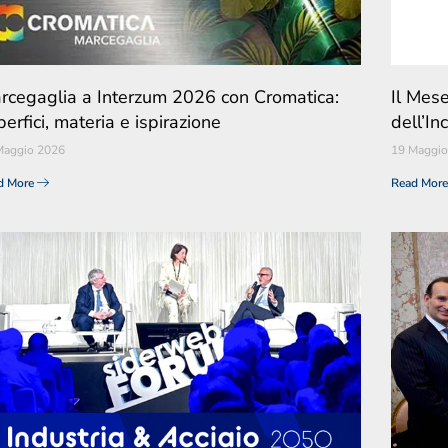
rcegaglia a Interzum 2026 con Cromatica:
Il Mes
erfici, materia e ispirazione
dell’In
Maggio 2026
19 Maggio
d More
Read Mor